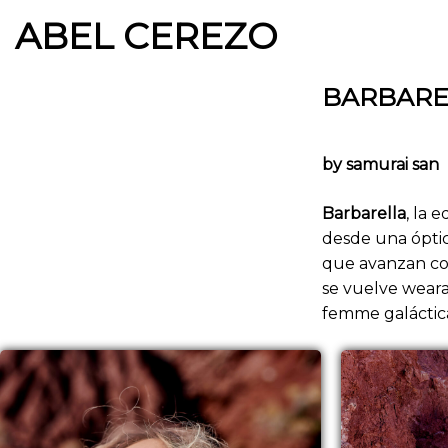
Saltar
ABEL CEREZO
al
contenido
BARBARE
by samurai san
Barbarella
, la 
desde una óptic
que avanzan como
se vuelve weara
femme galáctica 