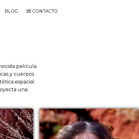
BLOG
💌 CONTACTO
onocida película
icas y cuerpos
tética espacial
proyecta una