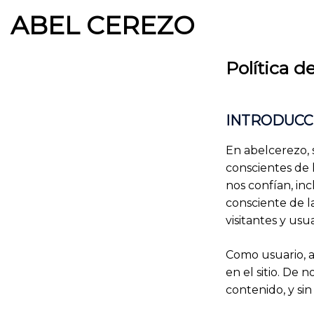
Saltar
ABEL CEREZO
al
contenido
Política d
INTRODUCC
En abelcerezo, s
conscientes de 
nos confían, in
consciente de l
visitantes y usua
Como usuario, a
en el sitio. De 
contenido, y sin