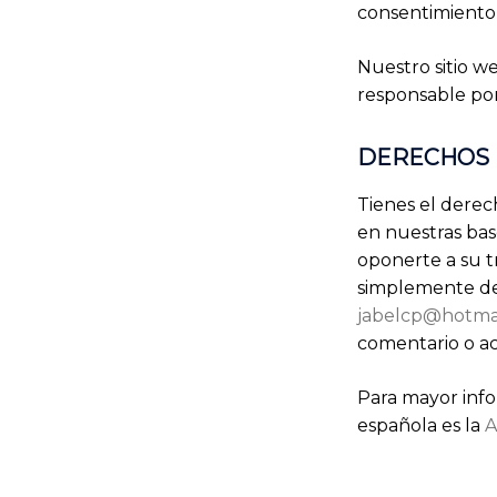
consentimiento 
Nuestro sitio w
responsable por 
DERECHOS 
Tienes el derec
en nuestras bases
oponerte a su tr
simplemente deb
jabelcp@hotma
comentario o ac
Para mayor info
española es la
A