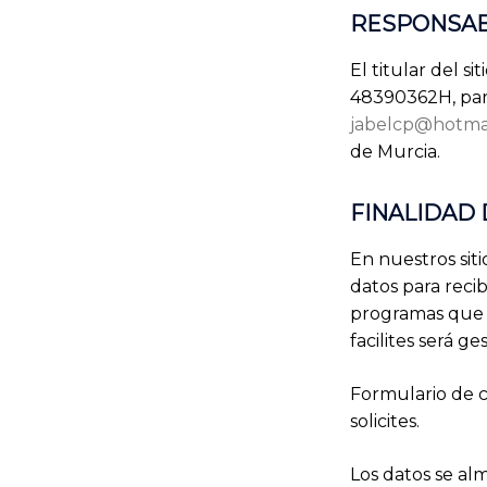
RESPONSAB
El titular del s
48390362H, para
jabelcp@hotma
de Murcia.
FINALIDAD
En nuestros sit
datos para reci
programas que s
facilites será 
Formulario de c
solicites.
Los datos se alm