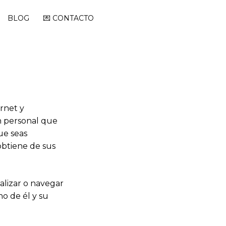
BLOG
💌 CONTACTO
ernet y
ón personal que
ue seas
obtiene de sus
alizar o navegar
no de él y su