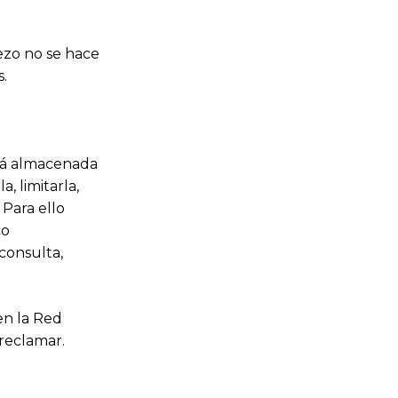
rezo no se hace
s.
stá almacenada
a, limitarla,
 Para ello
co
consulta,
en la Red
reclamar.