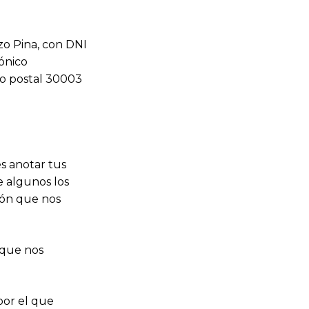
ezo Pina, con DNI
ónico
go postal 30003
s anotar tus
e algunos los
ión que nos
 que nos
por el que