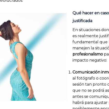
involucrados.
Qué hacer en caso
justificada
En situaciones don
es realmente justif
fundamental que 
manejen la situaci
profesionalismo
par
impacto negativo:
Comunicación inm
al fotógrafo o coor
sesión tan pronto 
que no se podrá asi
antes se comuniqu
habrá para ajustar
posiblemente enc