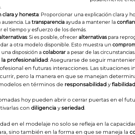
o
.
n clara y honesta
: Proporcionar una explicación clara y h
a ausencia. La
transparencia
ayuda a mantener la
confia
r el tiempo y esfuerzo de los demás.
lternativas
: Si es posible, ofrecer
alternativas
para reprog
ar a otra modelo disponible. Esto muestra un
comprom
 una disposición a
colaborar
a pesar de las circunstancias
la profesionalidad
: Asegurarse de seguir manteni
ofesional en futuras interacciones. Las situaciones 
urrir, pero la manera en que se manejan determi
s modelos en términos de
responsabilidad
y
fiabilida
omadas hoy pueden abrir o cerrar puertas en el futu
ltivarlas con
diligencia
y
seriedad
.
idad en el modelaje no solo se refleja en la capacid
ra, sino también en la forma en que se maneja la
c