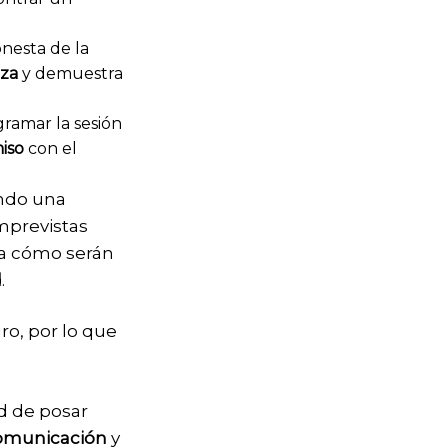
onesta de la
nza
y demuestra
ramar la sesión
iso
con el
.
endo una
imprevistas
na cómo serán
d
.
ro, por lo que
ad de posar
omunicación
y