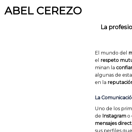
Saltar
ABEL CEREZO
al
contenido
La profesi
El mundo del
m
el
respeto mut
minan la
confia
algunas de esta
en la
reputació
La Comunicación
Uno de los pri
de
Instagram
o
mensajes direct
sus perfiles que