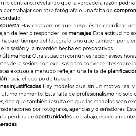
 lo contrario, revelando que la verdadera razón podría
a por trabajar con otro fotógrafo o una falta de
comprom
acordado.
espuesta
: Hay casos en los que, después de coordinar una 
jan de leer o responder los
mensajes
. Esta actitud no s
o
hacia el tiempo del fotógrafo, sino que también pone en
e la sesión y la inversión hecha en preparativos.
 última hora
: Otra situación común es recibir avisos hora
tes de la sesión, con excusas poco convincentes sobre la
. Estas excusas a menudo reflejan una falta de
planificació
ión
hacia el equipo de trabajo.
nes injustificadas
: Hay modelos que, sin un motivo real y 
 último momento. Esta falta de
profesionalismo
no solo d
es, sino que también resulta en que las modelos sean ex
nsideraciones por fotógrafos, agencias y diseñadores. Est
 la pérdida de
oportunidades
de trabajo, especialmente
eradas
.