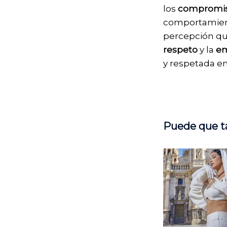
los
compromi
comportamiento
percepción que
respeto
y la
em
y respetada e
Puede que t