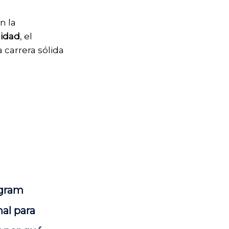
n la
lidad
, el
 carrera sólida
agram
nal para