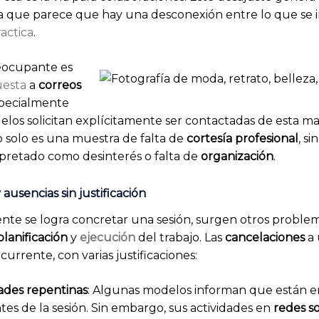
ya que parece que hay una desconexión entre lo que se i
actica
.
eocupante es
uesta
a
correos
specialmente
los solicitan explícitamente ser contactadas de esta ma
o solo es una muestra de falta de
cortesía profesional
, s
pretado como desinterés o falta de
organización
.
ausencias sin justificación
te se logra concretar una sesión, surgen otros proble
planificación
y
ejecución
del trabajo. Las
cancelaciones
a 
urrente, con varias justificaciones:
des repentinas
: Algunas modelos informan que están 
ntes de la sesión. Sin embargo, sus actividades en
redes so