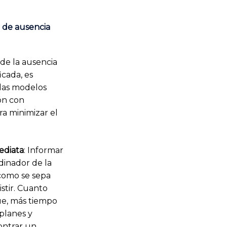
 de ausencia
de la ausencia
icada, es
las modelos
ón con
a minimizar el
ediata
: Informar
dinador de la
como se sepa
stir. Cuanto
e, más tiempo
 planes y
ontrar un