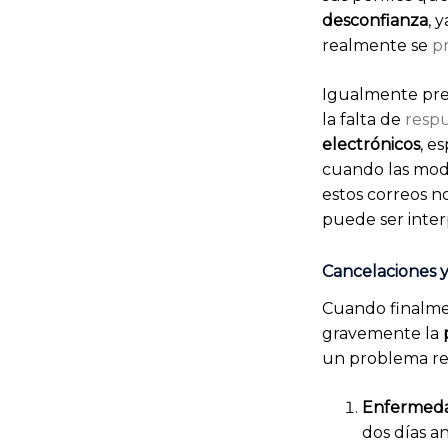
desconfianza
, 
realmente se
pr
Igualmente pr
la falta de
resp
electrónicos
, e
cuando las mode
estos correos n
puede ser inter
Cancelaciones y 
Cuando finalmen
gravemente la
un problema rec
Enfermeda
dos días a