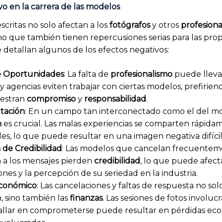
o en la carrera de las modelos
scritas no solo afectan a los
fotógrafos
y otros
profesiona
ino que también tienen repercusiones serias para las pro
e detallan algunos de los efectos negativos:
e Oportunidades
: La falta de
profesionalismo
puede lleva
y agencias eviten trabajar con ciertas modelos, prefirien
estran
compromiso
y
responsabilidad
.
tación
: En un campo tan interconectado como el del mod
n
es crucial. Las malas experiencias se comparten rápida
les, lo que puede resultar en una imagen negativa difícil 
de Credibilidad
: Las modelos que cancelan frecuentem
 a los mensajes pierden
credibilidad
, lo que puede afect
ones y la percepción de su seriedad en la industria.
conómico
: Las cancelaciones y faltas de respuesta no sol
, sino también las
finanzas
. Las sesiones de fotos involuc
fallar en comprometerse puede resultar en pérdidas ec