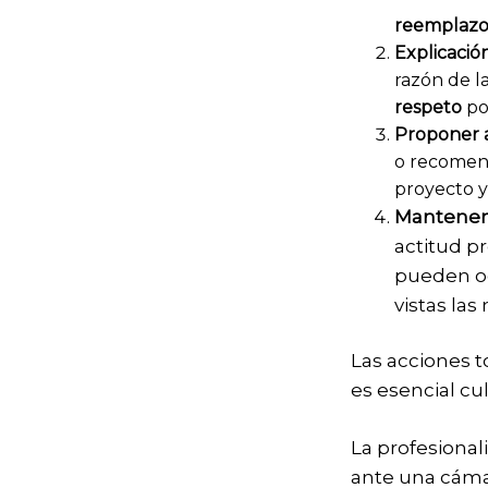
reemplaz
Explicació
razón de l
respeto
po
Proponer a
o recomend
proyecto y
Mantener 
actitud pr
pueden oc
vistas la
Las acciones t
es esencial cu
La profesional
ante una cáma