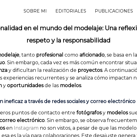
SOBRE MI
EDITORIALES
PUBLICACIONES
onalidad en el mundo del modelaje: Una reflexi
respeto y la responsabilidad
odelaje
, tanto
profesional
como
aficionado
, se basa en l
uo
. Sin embargo, cada vez es más común encontrar situ
nza
y dificultan la realización de
proyectos
. A continuaci
s experiencias recurrentes y se analiza cómo impactan
n
y
oportunidades
de las
modelos
.
 ineficaz a través de redes sociales y correo electrónico
meros puntos de contacto entre
fotógrafos
y
modelos
sue
correo electrónico
. Sin embargo, se observa frecuente
os
en
Instagram
no son vistos, a pesar de que las modelo
 esa es la vía para colaboraciones. Este desajuste genera