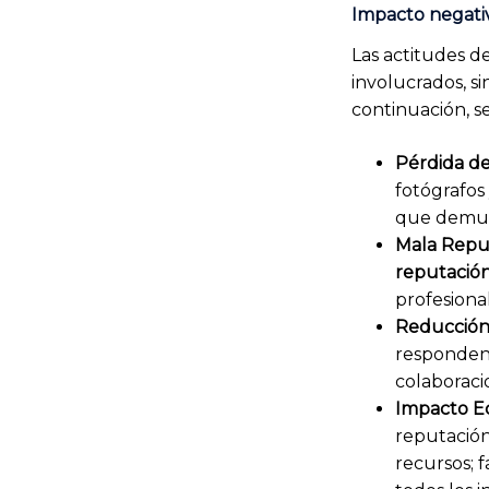
Impacto negativ
Las actitudes de
involucrados, s
continuación, s
Pérdida d
fotógrafos 
que demu
Mala Repu
reputació
profesiona
Reducción 
responden
colaboraci
Impacto E
reputación
recursos; 