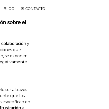
BLOG
💌 CONTACTO
ón sobre el
a
colaboración
y
aciones que
ón, se exponen
 negativamente
le ser a través
mente que los
s especifican en
frustración
y