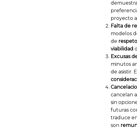
demuestran
preferenci
proyecto 
Falta de r
modelos de
de
respet
viabilidad
d
Excusas de
minutos an
de asistir
considerac
Cancelacio
cancelan a
sin opcion
futuras co
traduce en
son
remun