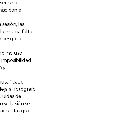
 ser una
iso
con el
sesión, las
olo es una falta
 riesgo la
s o incluso
 imposibilidad
n
y
justificado,
eja al fotógrafo
cluidas de
a exclusión se
 aquellas que