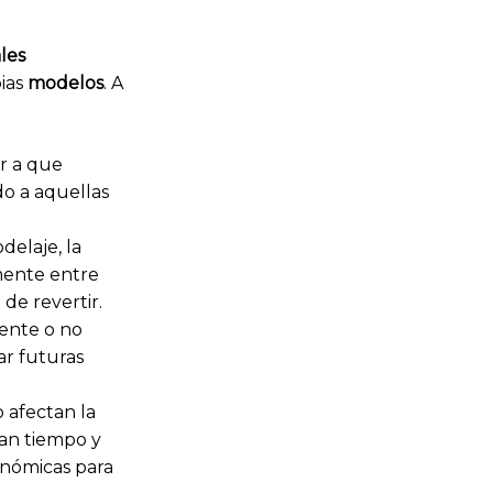
les
pias
modelos
. A
r a que
do a aquellas
elaje, la
mente entre
de revertir.
ente o no
ar futuras
o afectan la
ran tiempo y
onómicas para