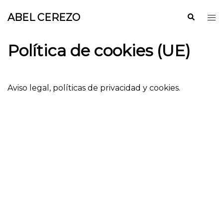
Saltar
ABEL CEREZO
Buscar
Alt
al
me
contenido
Política de cookies (UE)
Aviso legal
, políticas de
privacidad
y
cookies
.